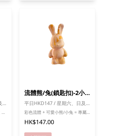
多
扣愈多
流體熊/兔(鎖匙扣)-2小
時
及
平日HKD147 / 星期六、日及
公眾假期HK175
色
彩色流體 + 可愛小熊/小兔 = 專屬
鎖匙扣！ 自選顏色，創造獨一無二
HK$147.00
親手製作，好玩又有成就感 *成功
多折
報名可獲送貓貓零食一份,人數愈多