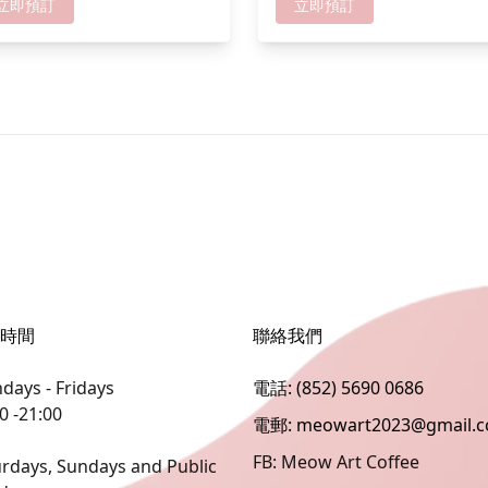
摸得見」！ *成功報名可獲
扣愈多
立即預訂
立即預訂
貓貓零食一份,人數愈多折扣愈多
時間
聯絡我們
ays - Fridays
電話: (852) 5690 0686
0 -21:00
電郵: meowart2023@gmail.
FB: Meow Art Coffee
rdays, Sundays and Public