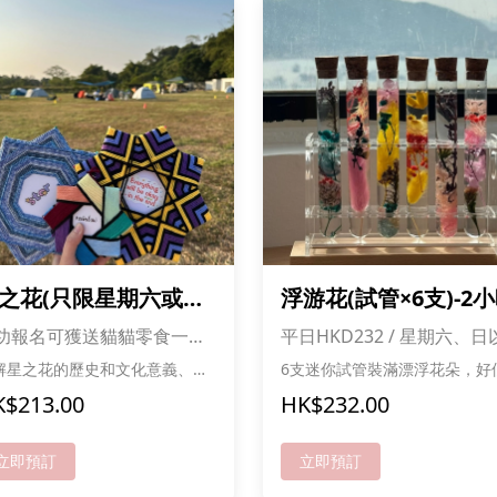
之花(只限星期六或
浮游花(試管×6支)-2
)-2小時
功報名可獲送貓貓零食一份,
平日HKD232 / 星期六、日
數愈多折扣愈多
及公眾假期HKD261
解星之花的歷史和文化意義、學
6支迷你試管裝滿漂浮花朵，好
編織星之花、學習帶領技巧、課
小小科學魔法！ 每支都可選不同花
$213.00
HK$232.00
控制及教材製作
色，變身彩虹花園 排排站好超可
愛，擺設又靚又特別 自己設計、自
己擺放，創意滿分！ 快黎做你
立即預訂
立即預訂
的花花實驗室喇! *成功報名可獲送