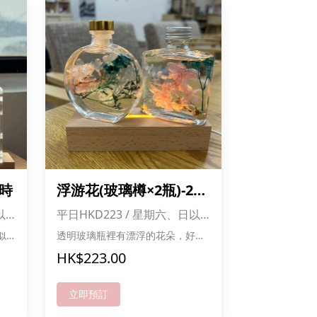
小時
浮游花(玻璃樽×2瓶)-2小
時
以
平日HKD223 / 星期六、日以
及公眾假期HKD251
似
透明玻璃瓶裡有漂浮的花朵，好似
魔法世界！ 自選花材和顏色，打造
HK$223.00
夢幻小瓶子 親手擺花好玩又療癒
花朵長久保存，日日都咁靚！ 快黎
專屬
做你自己嘅魔法花瓶喇！ *成功報
立即預訂
名可獲送貓貓零食一份,人數愈多折