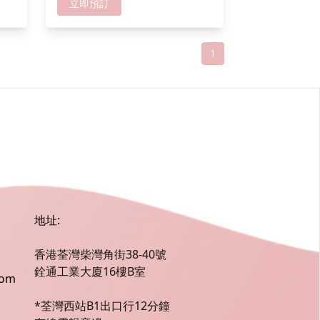
折扣愈多
立即預訂
1
地址:
香港荃灣柴灣角街38-40號
銓通工業大廈16樓B室
com
*荃灣西站B1出口行12分鐘