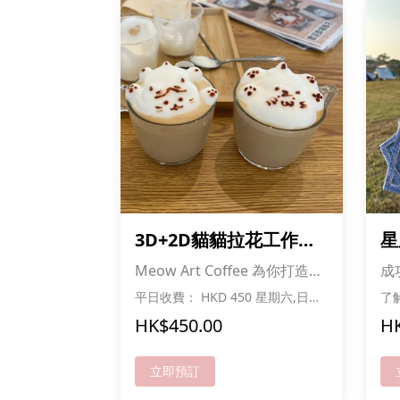
3D+2D貓貓拉花工作坊
星
體驗-2.5小時
日
Meow Art Coffee 為你打造最
成
療癒的咖啡拉花體驗！
人
平日收費： HKD 450 星期六,日及
了
公眾假期收費：HKD 488 *成功報
習
HK$450.00
HK
名可免費享用甜品一份 及 貓貓零
堂
食一份!!
立即預訂