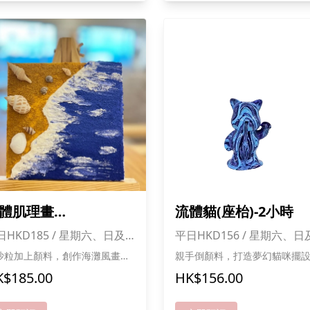
貓貓零食一份,人數愈多折扣愈
體肌理畫
流體貓(座枱)-2小時
15CM*15CM)-2小時
日HKD185 / 星期六、日及
平日HKD156 / 星期六、日
眾假期HKD213
公眾假期HKD185
沙粒加上顏料，創作海灘風畫
親手倒顏料，打造夢幻貓咪擺設 
，感受立體質
彩繽紛，超吸睛 動手創作，樂趣滿
$185.00
HK$156.00
分 放係枱上，日日陪住你 *成功報
意，每幅畫都獨一無二 令畫面
名可獲送貓貓零食一份,人數愈