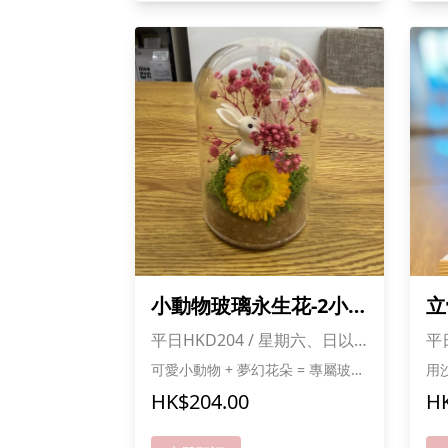
小動物玻璃永生花-2小
立
時
(
平日HKD204 / 星期六、日以
平
及公眾假期HKD232
公
可愛小動物 + 夢幻花朵 = 專屬玻璃
用
擺設！ 親手擺花、放動物，打造童
作！ 親手鋪沙、塗色
HK$204.00
HK
話感場景 永生花不凋謝，長久保存
感 海洋主題，充滿夏日氣氛 發揮
美麗 每個作品都獨一無二，超治
創